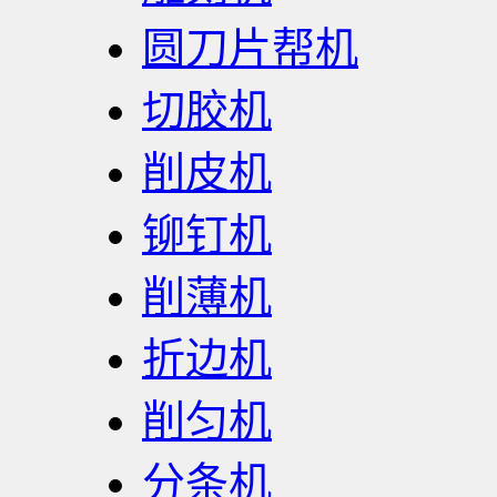
圆刀片帮机
切胶机
削皮机
铆钉机
削薄机
折边机
削匀机
分条机