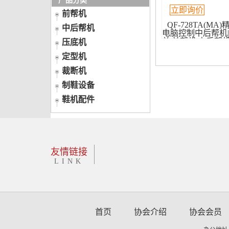
产品分类
立即询价
前帮机
QF-728TA(MA
中后帮机
电脑控制中后帮机
单|前帮机|中后帮
压底机
定型机
裁断机
制鞋设备
鞋机配件
友情链接
LINK
首页
协会介绍
协会会员