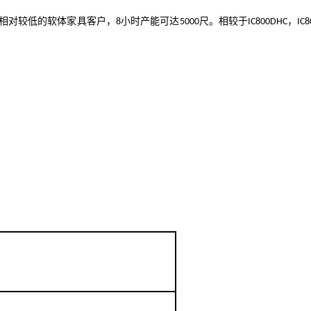
相对较低的软体家具客户，
小时产能可达
尺。相较于
8
5000
IC800DHC，IC8