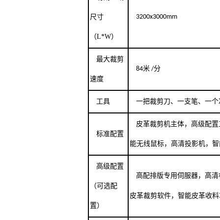
尺寸
3200x3000mm
（L*W）
最大裁剪
84米 /分
速度
工具
一把裁剪刀、一支笔、一个
皮革裁剪机主体，高级配置
标准配置
能无线鼠标，高清投影机，智
高级配置
高配排版专用伺服器，高清
（可选配
皮革裁剪软件，智能皮革收料
置）