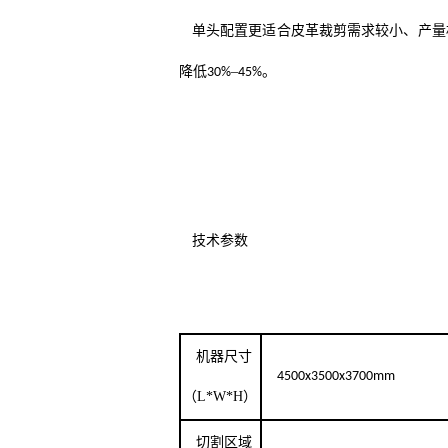
单头配置更适合皮革裁剪需求较小、产量
降低
–
。
30%
45%
技术参数
机器尺寸
4500x3500x3700mm
（L*W*H）
切割区域