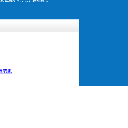
电脑皮革裁剪机 , PU裁剪机 , 真皮裁剪机 , 通道式裁剪机 , 震动刀裁剪机 , 智能皮革裁剪机 , 云计算排版系统 , 布料裁剪机 , 智能验皮扫描 , 多层电脑裁床 , 震动刀皮革裁剪机 , 皮革裁剪机厂家
裁剪机