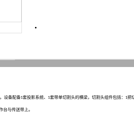
。设备配备
套投影系统、
套带单切割头的横梁，切割头组件包括：
把
1
1
1
作台与传送带上。