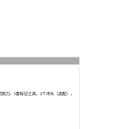
切割刀、
套标记工具、
个冲头（选配），
1
2